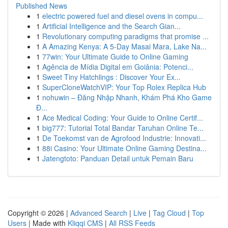
Published News
1
electric powered fuel and diesel ovens in compu...
1
Artificial Intelligence and the Search Gian...
1
Revolutionary computing paradigms that promise ...
1
A Amazing Kenya: A 5-Day Masai Mara, Lake Na...
1
77win: Your Ultimate Guide to Online Gaming
1
Agência de Mídia Digital em Goiânia: Potenci...
1
Sweet Tiny Hatchlings : Discover Your Ex...
1
SuperCloneWatchVIP: Your Top Rolex Replica Hub
1
nohuwin – Đăng Nhập Nhanh, Khám Phá Kho Game
Đ...
1
Ace Medical Coding: Your Guide to Online Certif...
1
big777: Tutorial Total Bandar Taruhan Online Te...
1
De Toekomst van de Agrofood Industrie: Innovati...
1
88i Casino: Your Ultimate Online Gaming Destina...
1
Jatengtoto: Panduan Detail untuk Pemain Baru
Copyright © 2026 |
Advanced Search
|
Live
|
Tag Cloud
|
Top
Users
| Made with
Kliqqi CMS
|
All RSS Feeds