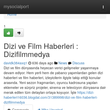
Home
mysocialport
Togg
navi
Home
1
Dizi ve Film Haberleri :
Dizifilmmedya
davidk384axq1
636 days ago
News
Discuss
Dizi ve film dünyasında heyecan verici gelişmeler yaşanmaya
devam ediyor. Hem yerli hem de yabancı yapımlardan gelen dizi
haberleri ve film haberleri, izleyicilerin ilgiyle takip ettiği konular
arasında. Yeni sezon fragmanları, oyuncu kadrosuna yapılan
eklemeler ve sürpriz projeler, sinema ve televizyon dünyasına dair
merak edilen tüm detayları ortaya koyuyor. İşte
https://dizi-
haberleri16036.blogdal.com/31389998/dizi-ve-film-haberleri-
dizifilmmedya
Comments
Who Upvoted