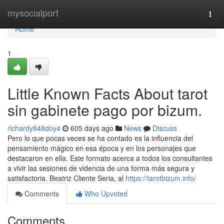
Home
mysocialport
Togg
navi
Home
1
Little Known Facts About tarot
sin gabinete pago por bizum.
richardy848doy4
605 days ago
News
Discuss
Pero lo que pocas veces se ha contado es la influencia del
pensamiento mágico en esa época y en los personajes que
destacaron en ella. Este formato acerca a todos los consultantes
a vivir las sesiones de videncia de una forma más segura y
satisfactoria. Beatriz Cliente Seria, al
https://tarotbizum.info/
Comments
Who Upvoted
Comments