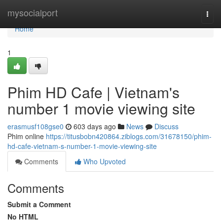
Home
mysocialport
Togg
navi
Home
1
Phim HD Cafe | Vietnam's
number 1 movie viewing site
erasmusf108gse0
603 days ago
News
Discuss
Phim online
https://titusbobn420864.ziblogs.com/31678150/phim-
hd-cafe-vietnam-s-number-1-movie-viewing-site
Comments
Who Upvoted
Comments
Submit a Comment
No HTML