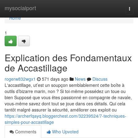
Home
mysocialport
Togg
navi
Home
1
Explication des Fondamentaux
de Accastillage
rogerw832wgx1
571 days ago
News
Discuss
L'accastillage, ut’est un soupçon semblablement cette boîte à
outils d’bizarre marin, non ? Si toi-même possédez un toue ou
bien Supposé que vous êtes passionné en compagnie de navale,
vous-même savez dont tout se joue dans ces détails. Qui cela
tantôt malgré assurer la sécurité, améliorer ces exploit ou
https://archerfqayq.bloggerchest.com/32239524/7-techniques-
simples-pour-accastillage
Comments
Who Upvoted