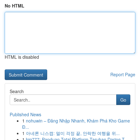
No HTML
HTML is disabled
Report Page
Search
Go
Published News
1
nohuwin – Đăng Nhập Nhanh, Khám Phá Kho Game
Đ...
1
아네론 니스캡: 멀미 걱정 끝, 안락한 여행을 위...
1
big777: Panduan Total Platform Taruhan Daring T...