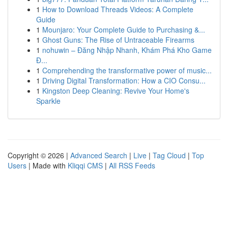
1
How to Download Threads Videos: A Complete
Guide
1
Mounjaro: Your Complete Guide to Purchasing &...
1
Ghost Guns: The Rise of Untraceable Firearms
1
nohuwin – Đăng Nhập Nhanh, Khám Phá Kho Game
Đ...
1
Comprehending the transformative power of music...
1
Driving Digital Transformation: How a CIO Consu...
1
Kingston Deep Cleaning: Revive Your Home's
Sparkle
Copyright © 2026 |
Advanced Search
|
Live
|
Tag Cloud
|
Top
Users
| Made with
Kliqqi CMS
|
All RSS Feeds