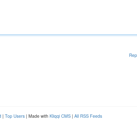
Rep
d
|
Top Users
| Made with
Kliqqi CMS
|
All RSS Feeds