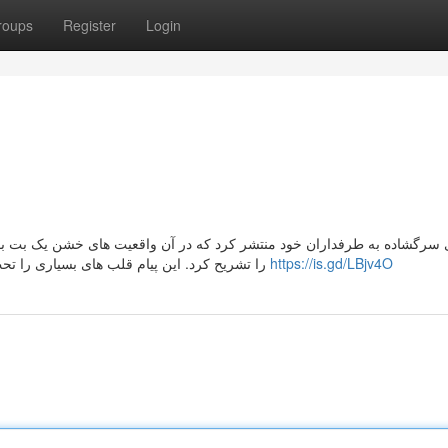
roups
Register
Login
را تشریح کرد. این پیام قلب های بسیاری را تحت تاثیر قرار داد و در سرتاسر جهان خبرساز شد و بحث هایی
https://is.gd/LBjv4O