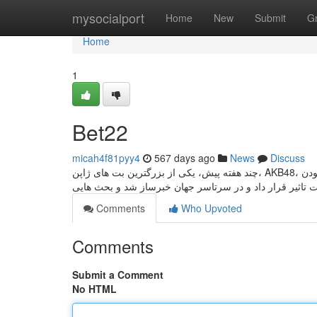
Home
mysocialport
Home
New
Submit
G
Home
1
Bet22
micah4f81pyy4
567 days ago
News
Discuss
چند هفته پیش، یکی از بزرگترین بت های ژاپن، AKB48، نامه ای سرگشاده به طرفداران خود منتشر کرد که در آن واقعیت های خشن یک بت بودن
Comments
Who Upvoted
Comments
Submit a Comment
No HTML