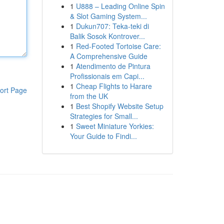
1
U888 – Leading Online Spin
& Slot Gaming System...
1
Dukun707: Teka-teki di
Balik Sosok Kontrover...
1
Red-Footed Tortoise Care:
A Comprehensive Guide
1
Atendimento de Pintura
Profissionais em Capi...
1
Cheap Flights to Harare
ort Page
from the UK
1
Best Shopify Website Setup
Strategies for Small...
1
Sweet Miniature Yorkies:
Your Guide to Findi...