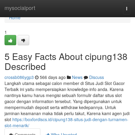
Home
mysocialport
Togg
navi
Home
1
5 Easy Facts About cipung138
Described
crossb086ygp3
566 days ago
News
Discuss
Langkah utama sebagai calon member di Situs Judi Slot Gacor
Terbaik ini yaitu mempersiapkan knowledge-info anda. Karena
nantinya kamu harus mengisi sebuah formulir daftar situs slot
gacor dengan information tersebut. Yang dipergunakan untuk
mempermudah deposit serta withdraw kedepannya. Untuk
jaminan keamanan maka tidak perlu takut, Karena kami agen judi
slot
https://boxfordiscs.id/cipung138-situs-judi-dengan-turnamen-
slot-menarik/
Comments
Who Upvoted