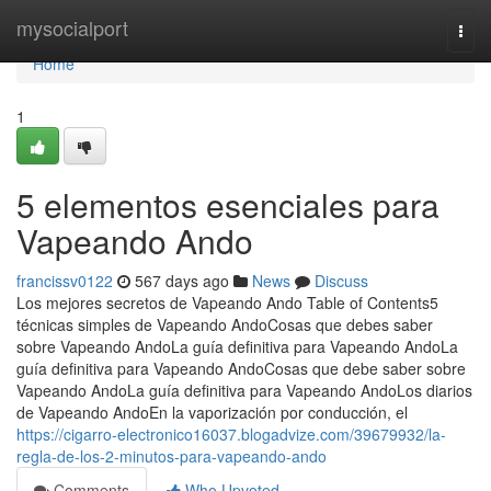
Home
mysocialport
Togg
navi
Home
1
5 elementos esenciales para
Vapeando Ando
francissv0122
567 days ago
News
Discuss
Los mejores secretos de Vapeando Ando Table of Contents5
técnicas simples de Vapeando AndoCosas que debes saber
sobre Vapeando AndoLa guía definitiva para Vapeando AndoLa
guía definitiva para Vapeando AndoCosas que debe saber sobre
Vapeando AndoLa guía definitiva para Vapeando AndoLos diarios
de Vapeando AndoEn la vaporización por conducción, el
https://cigarro-electronico16037.blogadvize.com/39679932/la-
regla-de-los-2-minutos-para-vapeando-ando
Comments
Who Upvoted