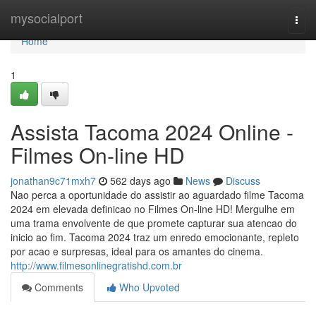
Home
mysocialport
Togg
navi
Home
1
Assista Tacoma 2024 Online -
Filmes On-line HD
jonathan9c71mxh7
562 days ago
News
Discuss
Nao perca a oportunidade do assistir ao aguardado filme Tacoma
2024 em elevada definicao no Filmes On-line HD! Mergulhe em
uma trama envolvente de que promete capturar sua atencao do
inicio ao fim. Tacoma 2024 traz um enredo emocionante, repleto
por acao e surpresas, ideal para os amantes do cinema.
http://www.filmesonlinegratishd.com.br
Comments
Who Upvoted