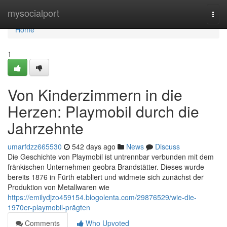
Home
mysocialport
Togg
navi
Home
1
Von Kinderzimmern in die
Herzen: Playmobil durch die
Jahrzehnte
umarfdzz665530
542 days ago
News
Discuss
Die Geschichte von Playmobil ist untrennbar verbunden mit dem
fränkischen Unternehmen geobra Brandstätter. Dieses wurde
bereits 1876 in Fürth etabliert und widmete sich zunächst der
Produktion von Metallwaren wie
https://emilydjzo459154.blogolenta.com/29876529/wie-die-
1970er-playmobil-prägten
Comments
Who Upvoted