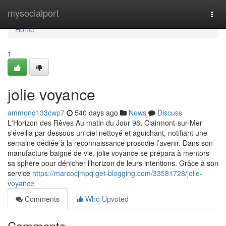
Home
mysocialport
Togg
navi
Home
1
jolie voyance
ammonq133cwp7
540 days ago
News
Discuss
L'Horizon des Rêves Au matin du Jour 98, Clairmont-sur-Mer
s’éveilla par-dessous un ciel nettoyé et aguichant, notifiant une
semaine dédiée à la reconnaissance prosodie l’avenir. Dans son
manufacture baigné de vie, jolie voyance se prépara à mentors
sa sphère pour dénicher l’horizon de leurs intentions. Grâce à son
service
https://marcocjmpq.get-blogging.com/33581728/jolie-
voyance
Comments
Who Upvoted
Comments