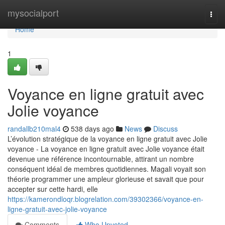
Home
mysocialport
Togg
navi
Home
1
Voyance en ligne gratuit avec
Jolie voyance
randallb210mal4
538 days ago
News
Discuss
L’évolution stratégique de la voyance en ligne gratuit avec Jolie
voyance - La voyance en ligne gratuit avec Jolie voyance était
devenue une référence incontournable, attirant un nombre
conséquent idéal de membres quotidiennes. Magali voyait son
théorie programmer une ampleur glorieuse et savait que pour
accepter sur cette hardi, elle
https://kamerondloqr.blogrelation.com/39302366/voyance-en-
ligne-gratuit-avec-jolie-voyance
Comments
Who Upvoted