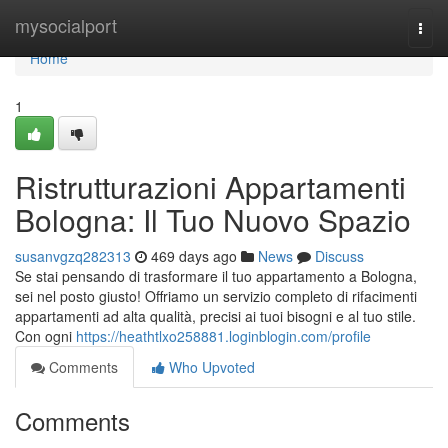
Home
mysocialport
Togg
navi
Home
1
Ristrutturazioni Appartamenti
Bologna: Il Tuo Nuovo Spazio
susanvgzq282313
469 days ago
News
Discuss
Se stai pensando di trasformare il tuo appartamento a Bologna,
sei nel posto giusto! Offriamo un servizio completo di rifacimenti
appartamenti ad alta qualità, precisi ai tuoi bisogni e al tuo stile.
Con ogni
https://heathtlxo258881.loginblogin.com/profile
Comments
Who Upvoted
Comments