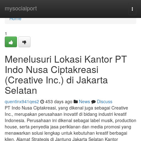
Home
mysocialport
Togg
navi
Home
1
Menelusuri Lokasi Kantor PT
Indo Nusa Ciptakreasi
(Creative Inc.) di Jakarta
Selatan
quentinx941qes2
453 days ago
News
Discuss
PT Indo Nusa Ciptakreasi, yang dikenal juga sebagai Creative
Inc., merupakan perusahaan inovatif di bidang industri kreatif
Indonesia. Perusahaan ini dikenal sebagai label musik, production
house, serta penyedia jasa periklanan dan media promosi yang
menawarkan solusi lengkap untuk kebutuhan kreatif berbagai
klien. Alamat Strategis di Jantung Jakarta Selatan Kantor