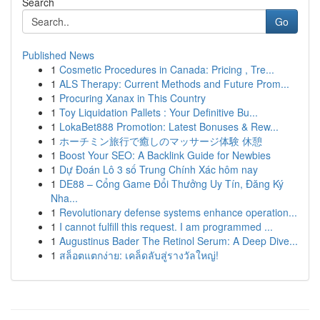
Search
Go
Published News
1
Cosmetic Procedures in Canada: Pricing , Tre...
1
ALS Therapy: Current Methods and Future Prom...
1
Procuring Xanax in This Country
1
Toy Liquidation Pallets : Your Definitive Bu...
1
LokaBet888 Promotion: Latest Bonuses & Rew...
1
ホーチミン旅行で癒しのマッサージ体験 休憩
1
Boost Your SEO: A Backlink Guide for Newbies
1
Dự Đoán Lô 3 số Trung Chính Xác hôm nay
1
DE88 – Cổng Game Đổi Thưởng Uy Tín, Đăng Ký
Nha...
1
Revolutionary defense systems enhance operation...
1
I cannot fulfill this request. I am programmed ...
1
Augustinus Bader The Retinol Serum: A Deep Dive...
1
สล็อตแตกง่าย: เคล็ดลับสู่รางวัลใหญ่!