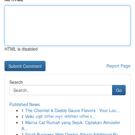
HTML is disabled
Report Page
Search
Go
Published News
1
The Chemist & Daddy Sauce Flavors : Your Loc...
1
Velki এজেন্ট তালিকা দেখুন: অফিসিয়াল তালিকা দ...
1
Warna Cat Rumah yang Sejuk: Ciptakan Atmosfer
A...
1
Small Business Web Design Attract Additional Bu...