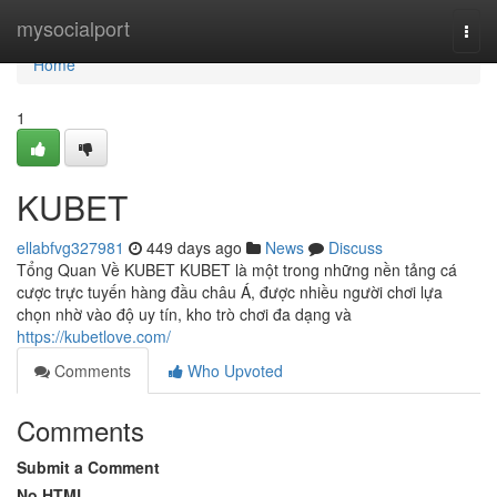
Home
mysocialport
Togg
navi
Home
1
KUBET
ellabfvg327981
449 days ago
News
Discuss
Tổng Quan Về KUBET KUBET là một trong những nền tảng cá
cược trực tuyến hàng đầu châu Á, được nhiều người chơi lựa
chọn nhờ vào độ uy tín, kho trò chơi đa dạng và
https://kubetlove.com/
Comments
Who Upvoted
Comments
Submit a Comment
No HTML