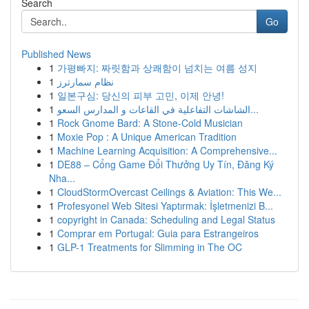
Search
Go
Published News
1
가평빠지: 짜릿함과 상쾌함이 넘치는 여름 성지
1
نظام سمارترز
1
일본구심: 당신의 피부 고민, 이제 안녕!
1
الشاشات التفاعلية في القاعات و المدارس السعو...
1
Rock Gnome Bard: A Stone-Cold Musician
1
Moxie Pop : A Unique American Tradition
1
Machine Learning Acquisition: A Comprehensive...
1
DE88 – Cổng Game Đổi Thưởng Uy Tín, Đăng Ký
Nha...
1
CloudStormOvercast Ceilings & Aviation: This We...
1
Profesyonel Web Sitesi Yaptırmak: İşletmenizi B...
1
copyright in Canada: Scheduling and Legal Status
1
Comprar em Portugal: Guia para Estrangeiros
1
GLP-1 Treatments for Slimming in The OC