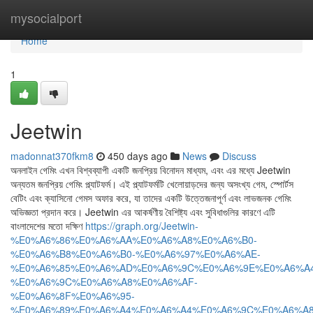
Home
mysocialport
Home
1
Jeetwin
madonnat370fkm8
450 days ago
News
Discuss
অনলাইন গেমিং এখন বিশ্বব্যাপী একটি জনপ্রিয় বিনোদন মাধ্যম, এবং এর মধ্যে Jeetwin
অন্যতম জনপ্রিয় গেমিং প্ল্যাটফর্ম। এই প্ল্যাটফর্মটি খেলোয়াড়দের জন্য অসংখ্য গেম, স্পোর্টস
বেটিং এবং ক্যাসিনো গেমস অফার করে, যা তাদের একটি উত্তেজনাপূর্ণ এবং লাভজনক গেমিং
অভিজ্ঞতা প্রদান করে। Jeetwin এর আকর্ষণীয় বৈশিষ্ট্য এবং সুবিধাগুলির কারণে এটি
বাংলাদেশের মতো দক্ষিণ
https://graph.org/Jeetwin-
%E0%A6%86%E0%A6%AA%E0%A6%A8%E0%A6%B0-
%E0%A6%B8%E0%A6%B0-%E0%A6%97%E0%A6%AE-
%E0%A6%85%E0%A6%AD%E0%A6%9C%E0%A6%9E%E0%A6%A4
%E0%A6%9C%E0%A6%A8%E0%A6%AF-
%E0%A6%8F%E0%A6%95-
%E0%A6%89%E0%A6%A4%E0%A6%A4%E0%A6%9C%E0%A6%A8