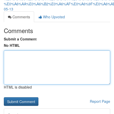
%E0%A6%AA%E0%A6%B2%E0%A6%AF%E0%A6%9F%E0%A6%A
05-13
Comments
Who Upvoted
Comments
Submit a Comment
No HTML
HTML is disabled
Report Page