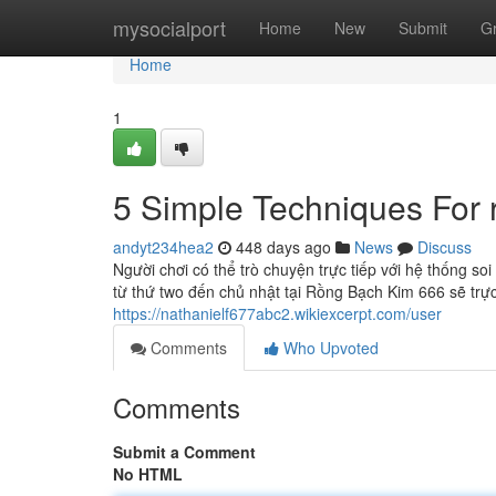
Home
mysocialport
Home
New
Submit
G
Home
1
5 Simple Techniques For 
andyt234hea2
448 days ago
News
Discuss
Người chơi có thể trò chuyện trực tiếp với hệ thống 
từ thứ two đến chủ nhật tại Rồng Bạch Kim 666 sẽ tr
https://nathanielf677abc2.wikiexcerpt.com/user
Comments
Who Upvoted
Comments
Submit a Comment
No HTML