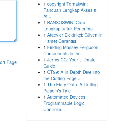
1
copyright Ternakwin:
Panduan Lengkap Akses &
At...
1
BANSOSWIN: Cara
Lengkap untuk Penerima
1
Ataevler Elektrikçi: Güvenilir
Hizmet Garantisi
1
Finding Massey Ferguson
Components in the ...
1
Jerrys CC: Your Ultimate
ort Page
Guide
1
GT99: A In-Depth Dive into
the Cutting-Edge ...
1
The Fiery Oath: A Tiefling
Paladin's Tale
1
Automated Devices,
Programmable Logic
Controlle...