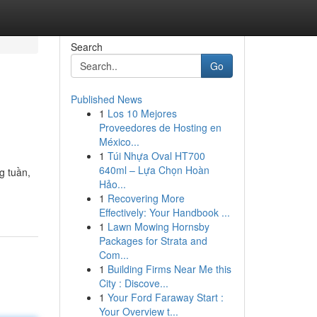
Search
Go
Published News
1
Los 10 Mejores
Proveedores de Hosting en
México...
1
Túi Nhựa Oval HT700
640ml – Lựa Chọn Hoàn
g tuần,
Hảo...
1
Recovering More
Effectively: Your Handbook ...
1
Lawn Mowing Hornsby
Packages for Strata and
Com...
1
Building Firms Near Me this
City : Discove...
1
Your Ford Faraway Start :
Your Overview t...