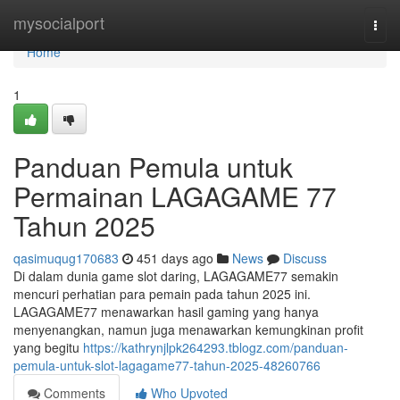
Home
mysocialport
Togg
navi
Home
1
Panduan Pemula untuk
Permainan LAGAGAME 77
Tahun 2025
qasimuqug170683
451 days ago
News
Discuss
Di dalam dunia game slot daring, LAGAGAME77 semakin
mencuri perhatian para pemain pada tahun 2025 ini.
LAGAGAME77 menawarkan hasil gaming yang hanya
menyenangkan, namun juga menawarkan kemungkinan profit
yang begitu
https://kathrynjlpk264293.tblogz.com/panduan-
pemula-untuk-slot-lagagame77-tahun-2025-48260766
Comments
Who Upvoted