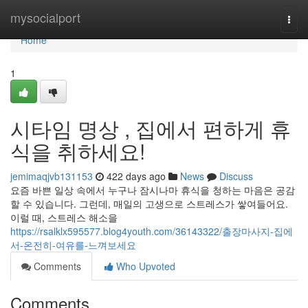
Home
mysocialport
Togg
navi
Home
1
시타임 명상 , 집에서 편하게 휴
식을 취하세요!
jemimaqjvb131153
422 days ago
News
Discuss
요즘 바쁜 일상 속에서 누구나 잠시나마 휴식을 청하는 마음은 공감
할 수 있습니다. 그런데, 매일의 고생으로 스트레스가 쌓여들어요.
이럴 때, 스트레스 해소을
https://rsalklx595577.blog4youth.com/36143322/출장마사지-집에
서-온전히-여유를-느껴보세요
Comments
Who Upvoted
Comments