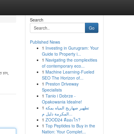
Search
Go
Published News
1
Investing in Gurugram: Your
Guide to Property i...
1
Navigating the complexities
of contemporary eco...
1
Machine Learning-Fueled
তে চান,
SEO The Horizon of...
1
Preston Driveway
Specialists
1
Tanio i Dobrze -
Opakowania Idealne!
1
تطهير صهاريج المياه بمكة
المكرمة دليل م...
1
ZOOD24 คืออะไร?
1
Top Peptides to Buy in the
Nation: Your Complet...