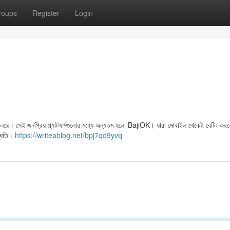
roups
Register
Login
েড়ে চলেছে। সেই জনপ্রিয় প্ল্যাটফর্মগুলোর মধ্যে অন্যতম হলো BajiOK। যারা মোবাইল থেকেই বেটিং কর
দ্ধতি।
https://writeablog.net/bpj7qd9yvq