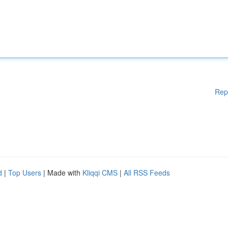
Rep
d
|
Top Users
| Made with
Kliqqi CMS
|
All RSS Feeds