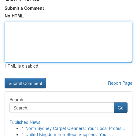
Submit a Comment
No HTML
HTML is disabled
Report Page
Search
Go
Published News
1
North Sydney Carpet Cleaners: Your Local Profes...
1
United Kingdom Iron Steps Suppliers: Your ...