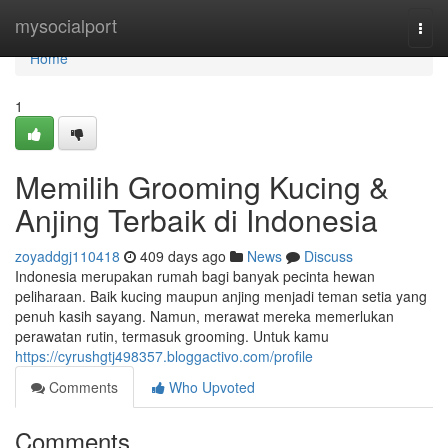
Home
mysocialport
Togg
navi
Home
1
Memilih Grooming Kucing &
Anjing Terbaik di Indonesia
zoyaddgj110418
409 days ago
News
Discuss
Indonesia merupakan rumah bagi banyak pecinta hewan
peliharaan. Baik kucing maupun anjing menjadi teman setia yang
penuh kasih sayang. Namun, merawat mereka memerlukan
perawatan rutin, termasuk grooming. Untuk kamu
https://cyrushgtj498357.bloggactivo.com/profile
Comments
Who Upvoted
Comments