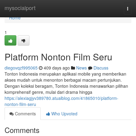
Home
mysocialport
Togg
navi
Home
1
Platform Nonton Film Seru
diegovqzf995065
409 days ago
News
Discuss
Tonton Indonesia merupakan aplikasi mobile yang memberikan
akses mudah untuk menonton berbagai macam pertunjukan.
Dengan koleksi beragam, Tonton Indonesia menawarkan pilihan
komprehensif genre, mulai dari drama hingga
https://alexiagjyv389780.atualblog.com/41865010/platform-
nonton-film-seru
Comments
Who Upvoted
Comments