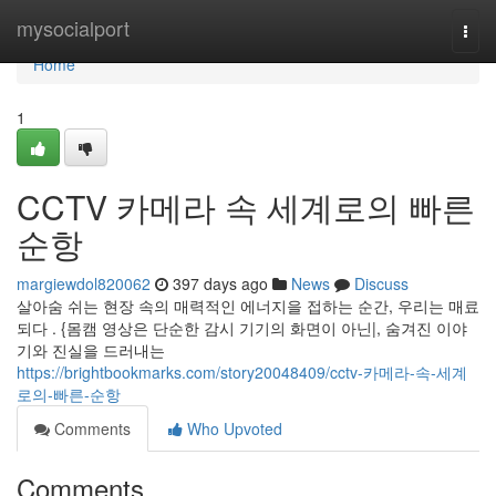
Home
mysocialport
Togg
navi
Home
1
CCTV 카메라 속 세계로의 빠른
순항
margiewdol820062
397 days ago
News
Discuss
살아숨 쉬는 현장 속의 매력적인 에너지을 접하는 순간, 우리는 매료
되다 . {몸캠 영상은 단순한 감시 기기의 화면이 아닌|, 숨겨진 이야
기와 진실을 드러내는
https://brightbookmarks.com/story20048409/cctv-카메라-속-세계
로의-빠른-순항
Comments
Who Upvoted
Comments