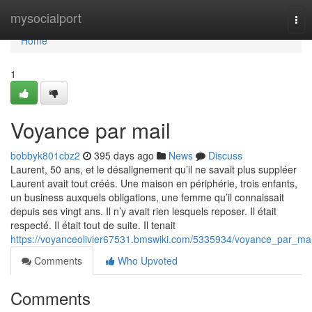
Home
mysocialport
Tog
nav
Home
1
Voyance par mail
bobbyk801cbz2
395 days ago
News
Discuss
Laurent, 50 ans, et le désalignement qu’il ne savait plus suppléer
Laurent avait tout créés. Une maison en périphérie, trois enfants,
un business auxquels obligations, une femme qu’il connaissait
depuis ses vingt ans. Il n’y avait rien lesquels reposer. Il était
respecté. Il était tout de suite. Il tenait
https://voyanceolivier67531.bmswiki.com/5335934/voyance_par_mai
Comments
Who Upvoted
Comments