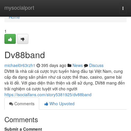
Home
mysocialport
Togg
navi
Home
1
Dv88band
michael0r63rzh1
395 days ago
News
Discuss
DV88 là nhà cái cá cược trực tuyến hàng đầu tại Việt Nam, cung
cấp đa dạng sản phẩm như cá cược thể thao, casino, game bài
và lô đề. Với giao diện thân thiện và dễ sử dụng, DV88 mang đến
trải nghiệm cá cược tuyệt vời cho người
https://isocialfans.com/story5381925/dv88band
Comments
Who Upvoted
Comments
Submit a Comment