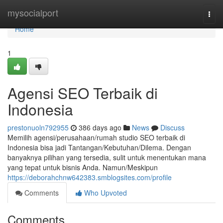
Home
mysocialport
Togg
navi
Home
1
Agensi SEO Terbaik di
Indonesia
prestonuoln792955
386 days ago
News
Discuss
Memilih agensi/perusahaan/rumah studio SEO terbaik di
Indonesia bisa jadi Tantangan/Kebutuhan/Dilema. Dengan
banyaknya pilihan yang tersedia, sulit untuk menentukan mana
yang tepat untuk bisnis Anda. Namun/Meskipun
https://deborahchnw642383.smblogsites.com/profile
Comments
Who Upvoted
Comments