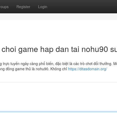
roups
Register
Login
 choi game hap dan tai nohu90 s
ảng trực tuyến ngày càng phổ biến, đặc biệt là các trò chơi đổi thưởng. M
cộng đồng game thủ là nohu90. Không chỉ
https://ditasdomain.org/