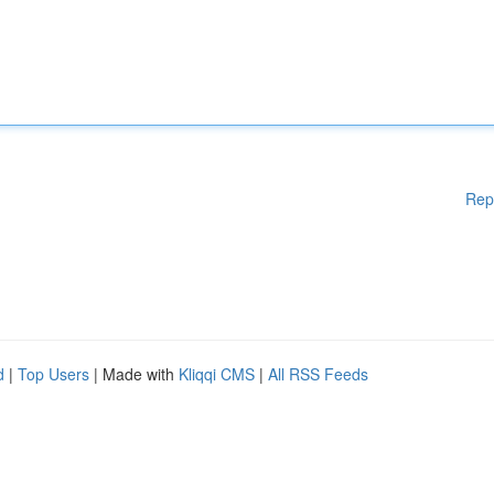
Rep
d
|
Top Users
| Made with
Kliqqi CMS
|
All RSS Feeds