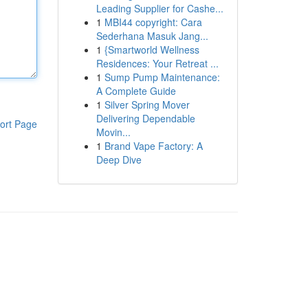
Leading Supplier for Cashe...
1
MBI44 copyright: Cara
Sederhana Masuk Jang...
1
{Smartworld Wellness
Residences: Your Retreat ...
1
Sump Pump Maintenance:
A Complete Guide
1
Silver Spring Mover
Delivering Dependable
ort Page
Movin...
1
Brand Vape Factory: A
Deep Dive