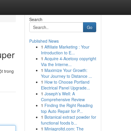
Search
Go
Published News
1
Affiliate Marketing : Your
uper
Introduction to E...
1
Acquire 4-Acetoxy copyright
Via the Interne...
1
Maximize Your Growth:
ột trong
Your Journey to Distance ...
1
How to Choose Portland
Electrical Panel Upgrade...
1
Joseph’s Well: A
Comprehensive Review
1
Finding the Right Reading
top Auto Repair for P...
1
Botanical extract powder for
functional foods b...
1
Miniagroltd.com: The