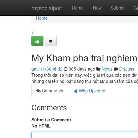
Home
mysocialport
Home
New
Submit
G
Home
1
My Kham pha trai nghiem
gavin1k66mhd2
385 days ago
News
Discuss
Trong thời đại số hiện nay, việc giải trí qua các nền t
những cái tên nổi bật đang thu hút sự quan tâm của 
Comments
Who Upvoted
Comments
Submit a Comment
No HTML