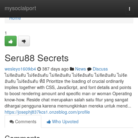
Home
mysocialport
Togg
navi
Home
1
Seru88 Secrets
wesleyo160tkb4
387 days ago
News
Discuss
ไม่จัดอันดับ ไม่จัดอันดับ ไม่จัดอันดับ ไม่จัดอันดับ ไม่จัดอันดับ ไม่จัด
อันดับ ไม่จัดอันดับ ที่มี Prioritize the loading of crucial ordinarily
implies together with CSS, JavaScript, and font details and points
to boost rendering amount and specific man or woman Operating
know-how. Reside chat merupakan salah satu fitur yang sangat
dihargai pengguna karena memungkinkan mereka untuk mend...
https://josephj837kcs1.onzeblog.com/profile
Comments
Who Upvoted
Comments