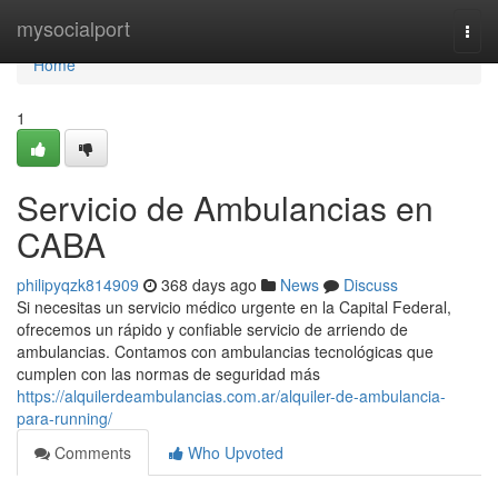
Home
mysocialport
Togg
navi
Home
1
Servicio de Ambulancias en
CABA
philipyqzk814909
368 days ago
News
Discuss
Si necesitas un servicio médico urgente en la Capital Federal,
ofrecemos un rápido y confiable servicio de arriendo de
ambulancias. Contamos con ambulancias tecnológicas que
cumplen con las normas de seguridad más
https://alquilerdeambulancias.com.ar/alquiler-de-ambulancia-
para-running/
Comments
Who Upvoted