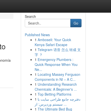
Search
Go
Published News
1
Amboseli: Your Quick
to
Kenya Safari Escape
1
Telegram 语音 怎么 转成 文
字 ？
1
Emergency Plumbers :
conomía
Quick Response When You
Ne...
1
Locating Massey Ferguson
Components in NI – A C...
1
Understanding Research
Chemicals: A Beginner's ...
1
Top Betting Platforms
1
دفترچه جامع طراحی سایت با
سیستم وردپرس: از ...
1
The Ultimate Bed Bug