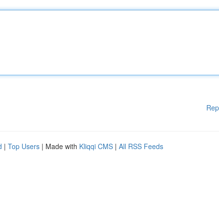
Rep
d
|
Top Users
| Made with
Kliqqi CMS
|
All RSS Feeds