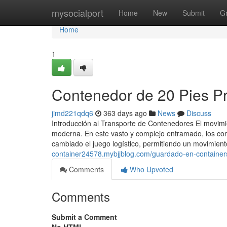
Home
mysocialport
Home
New
Submit
G
Home
1
Contenedor de 20 Pies Pr
jimd221qdq6
363 days ago
News
Discuss
Introducción al Transporte de Contenedores El movimi
moderna. En este vasto y complejo entramado, los con
cambiado el juego logístico, permitiendo un movimie
container24578.mybjjblog.com/guardado-en-containers
Comments
Who Upvoted
Comments
Submit a Comment