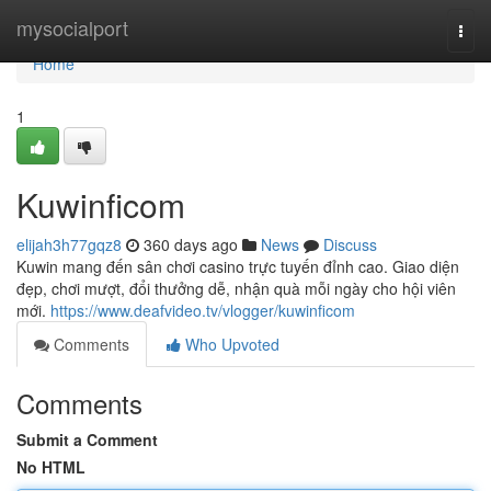
Home
mysocialport
Togg
navi
Home
1
Kuwinficom
elijah3h77gqz8
360 days ago
News
Discuss
Kuwin mang đến sân chơi casino trực tuyến đỉnh cao. Giao diện
đẹp, chơi mượt, đổi thưởng dễ, nhận quà mỗi ngày cho hội viên
mới.
https://www.deafvideo.tv/vlogger/kuwinficom
Comments
Who Upvoted
Comments
Submit a Comment
No HTML