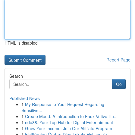
HTML is disabled
Report Page
Search
Go
Published News
1
My Response to Your Request Regarding
Sensitive...
1
Create Mood: A Introduction to Faux Votive Illu...
1
ndo88: Your Top Hub for Digital Entertainment
1
Grow Your Income: Join Our Affiliate Program
1
Flyttföretag Örebro Dina Lokala Flyttspecia...