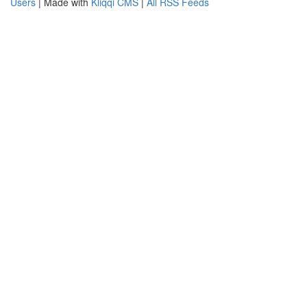
Users
| Made with
Kliqqi CMS
|
All RSS Feeds