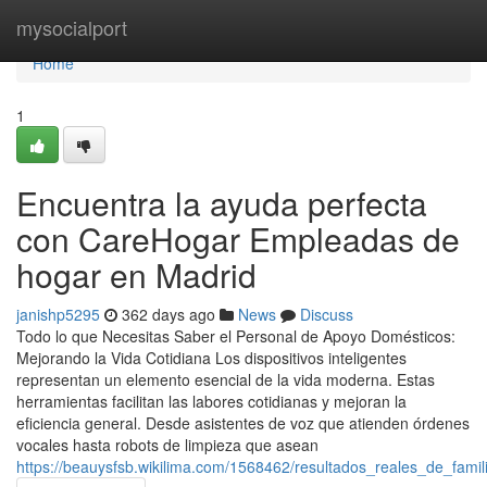
Home
mysocialport
Home
1
Encuentra la ayuda perfecta
con CareHogar Empleadas de
hogar en Madrid
janishp5295
362 days ago
News
Discuss
Todo lo que Necesitas Saber el Personal de Apoyo Domésticos:
Mejorando la Vida Cotidiana Los dispositivos inteligentes
representan un elemento esencial de la vida moderna. Estas
herramientas facilitan las labores cotidianas y mejoran la
eficiencia general. Desde asistentes de voz que atienden órdenes
vocales hasta robots de limpieza que asean
https://beauysfsb.wikilima.com/1568462/resultados_reales_de_f