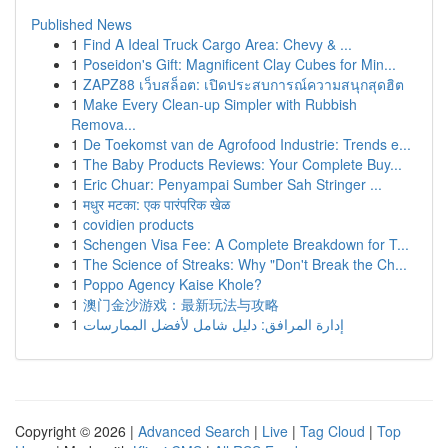
Published News
1
Find A Ideal Truck Cargo Area: Chevy & ...
1
Poseidon's Gift: Magnificent Clay Cubes for Min...
1
ZAPZ88 เว็บสล็อต: เปิดประสบการณ์ความสนุกสุดฮิต
1
Make Every Clean-up Simpler with Rubbish
Remova...
1
De Toekomst van de Agrofood Industrie: Trends e...
1
The Baby Products Reviews: Your Complete Buy...
1
Eric Chuar: Penyampai Sumber Sah Stringer ...
1
मधुर मटका: एक पारंपरिक खेळ
1
covidien products
1
Schengen Visa Fee: A Complete Breakdown for T...
1
The Science of Streaks: Why "Don't Break the Ch...
1
Poppo Agency Kaise Khole?
1
澳门金沙游戏：最新玩法与攻略
1
إدارة المرافق: دليل شامل لأفضل الممارسات
Copyright © 2026 |
Advanced Search
|
Live
|
Tag Cloud
|
Top