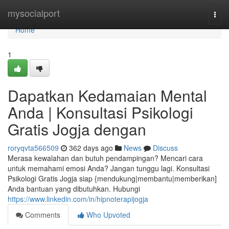
Home
mysocialport
Togg
navi
Home
1
Dapatkan Kedamaian Mental
Anda | Konsultasi Psikologi
Gratis Jogja dengan
roryqvta566509
362 days ago
News
Discuss
Merasa kewalahan dan butuh pendampingan? Mencari cara
untuk memahami emosi Anda? Jangan tunggu lagi. Konsultasi
Psikologi Gratis Jogja siap {mendukung|membantu|memberikan]
Anda bantuan yang dibutuhkan. Hubungi
https://www.linkedin.com/in/hipnoterapijogja
Comments
Who Upvoted