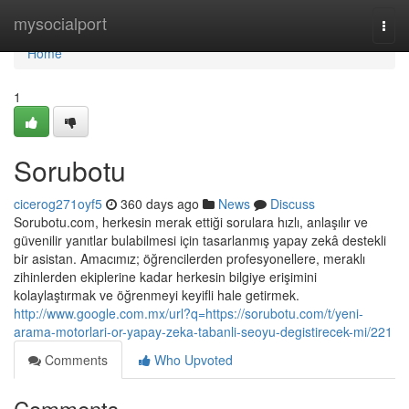
Home
mysocialport
Togg
navi
Home
1
Sorubotu
cicerog271oyf5
360 days ago
News
Discuss
Sorubotu.com, herkesin merak ettiği sorulara hızlı, anlaşılır ve
güvenilir yanıtlar bulabilmesi için tasarlanmış yapay zekâ destekli
bir asistan. Amacımız; öğrencilerden profesyonellere, meraklı
zihinlerden ekiplerine kadar herkesin bilgiye erişimini
kolaylaştırmak ve öğrenmeyi keyifli hale getirmek.
http://www.google.com.mx/url?q=https://sorubotu.com/t/yeni-
arama-motorlari-or-yapay-zeka-tabanli-seoyu-degistirecek-mi/221
Comments
Who Upvoted
Comments