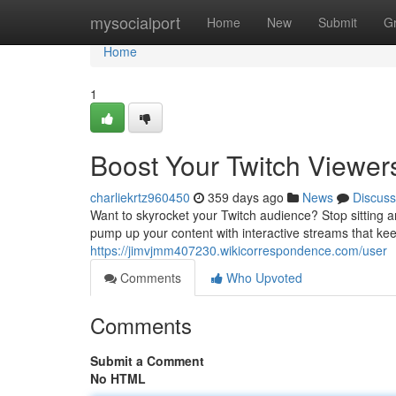
Home
mysocialport
Home
New
Submit
G
Home
1
Boost Your Twitch Viewer
charliekrtz960450
359 days ago
News
Discuss
Want to skyrocket your Twitch audience? Stop sitting ar
pump up your content with interactive streams that ke
https://jimvjmm407230.wikicorrespondence.com/user
Comments
Who Upvoted
Comments
Submit a Comment
No HTML