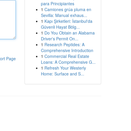
para Principiantes
1
Camiones grúa pluma en
Sevilla: Manual exhaus...
1
Kapı Şirketleri: İstanbul'da
Güvenli Hayat Bölg...
1
Do You Obtain an Alabama
Driver's Permit On...
1
Research Peptides: A
Comprehensive Introduction
1
Commercial Real Estate
ort Page
Loans: A Comprehensive G...
1
Refresh Your Westerly
Home: Surface and S...