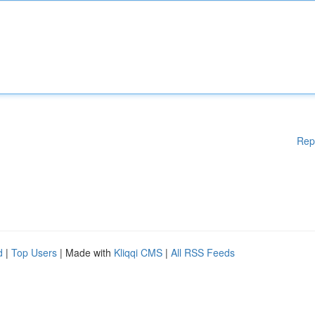
Rep
d
|
Top Users
| Made with
Kliqqi CMS
|
All RSS Feeds