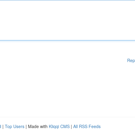
Rep
d
|
Top Users
| Made with
Kliqqi CMS
|
All RSS Feeds