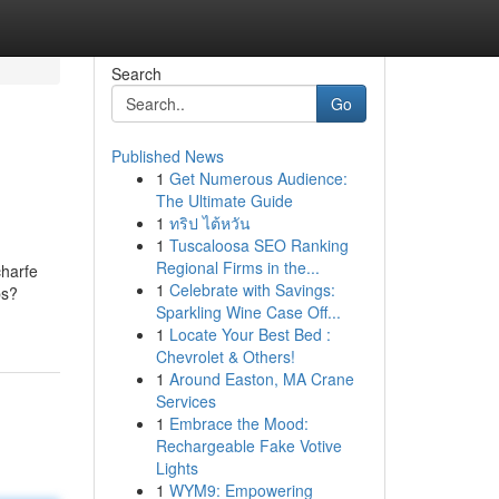
Search
Go
Published News
1
Get Numerous Audience:
The Ultimate Guide
1
ทริป ไต้หวัน
1
Tuscaloosa SEO Ranking
Regional Firms in the...
charfe
1
Celebrate with Savings:
ps?
Sparkling Wine Case Off...
1
Locate Your Best Bed :
Chevrolet & Others!
1
Around Easton, MA Crane
Services
1
Embrace the Mood:
Rechargeable Fake Votive
Lights
1
WYM9: Empowering