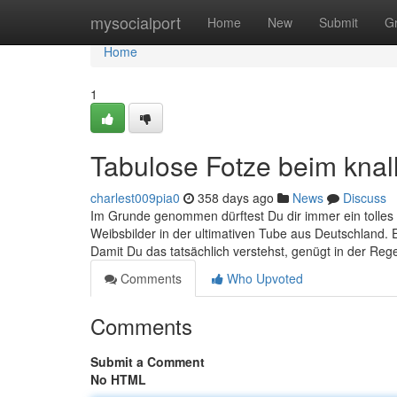
Home
mysocialport
Home
New
Submit
G
Home
1
Tabulose Fotze beim knall
charlest009pia0
358 days ago
News
Discuss
Im Grunde genommen dürftest Du dir immer ein tolles
Weibsbilder in der ultimativen Tube aus Deutschland. 
Damit Du das tatsächlich verstehst, genügt in der Rege
Comments
Who Upvoted
Comments
Submit a Comment
No HTML