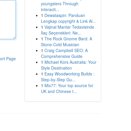
youngsters Through
interacti...
1
Dewataspin: Panduan
Lengkap copyright & Link Al...
1
Vajinal Mantar Tedavisinde
İlaç Seçenekleri: Ne...
1
The Rock Gnome Bard: A
Stone-Cold Musician
1
Craig Campbell SEO: A
Comprehensive Guide
ort Page
1
Michael Kors Australia: Your
Style Destination
1
Easy Woodworking Builds :
Step-by-Step Gu...
1
Mix77: Your top source for
UK and Chinese t...