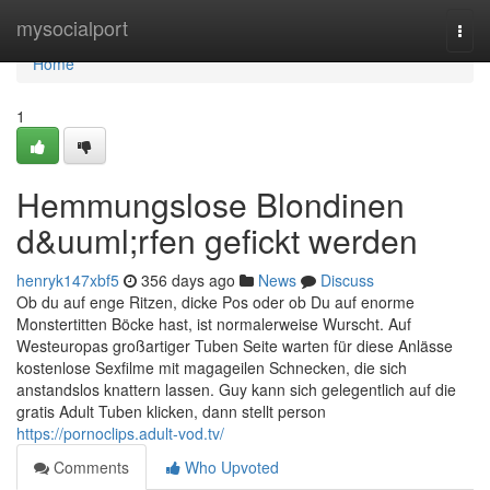
Home
mysocialport
Togg
navi
Home
1
Hemmungslose Blondinen
d&uuml;rfen gefickt werden
henryk147xbf5
356 days ago
News
Discuss
Ob du auf enge Ritzen, dicke Pos oder ob Du auf enorme
Monstertitten Böcke hast, ist normalerweise Wurscht. Auf
Westeuropas großartiger Tuben Seite warten für diese Anlässe
kostenlose Sexfilme mit magageilen Schnecken, die sich
anstandslos knattern lassen. Guy kann sich gelegentlich auf die
gratis Adult Tuben klicken, dann stellt person
https://pornoclips.adult-vod.tv/
Comments
Who Upvoted