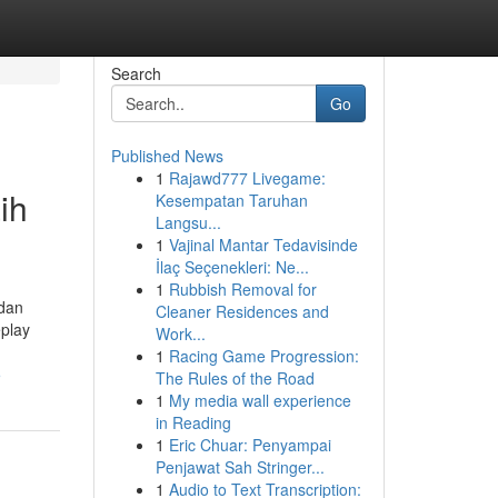
Search
Go
Published News
1
Rajawd777 Livegame:
ih
Kesempatan Taruhan
Langsu...
1
Vajinal Mantar Tedavisinde
İlaç Seçenekleri: Ne...
1
Rubbish Removal for
 dan
Cleaner Residences and
play
Work...
1
Racing Game Progression:
5
The Rules of the Road
1
My media wall experience
in Reading
1
Eric Chuar: Penyampai
Penjawat Sah Stringer...
1
Audio to Text Transcription: