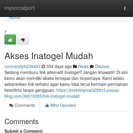
Home
mysocialport
Togg
navi
Home
1
Akses Inatogel Mudah
cormacstyh239493
334 days ago
News
Discuss
Sedang memburu link alternatif Inatogel? Jangan khawatir! Di sini
kamu akan memiliki akses tercepat dan terpercaya. Kami selalu
sebarankan link terbaru agar kamu bisa terus bermain permainan
favoritmu tanpa gangguan.
https://ezekielqrew325915.popup-
blog.com/36070285/link-inatogel-mudah
Comments
Who Upvoted
Comments
Submit a Comment