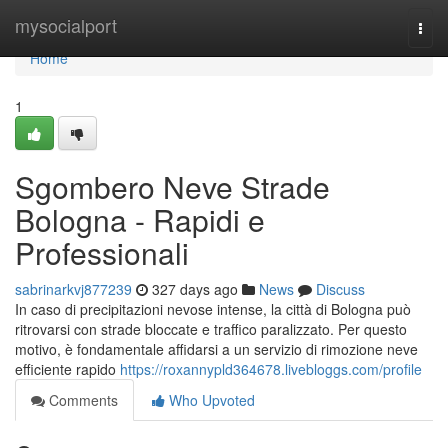
Home
mysocialport
Togg
navi
Home
1
Sgombero Neve Strade
Bologna - Rapidi e
Professionali
sabrinarkvj877239
327 days ago
News
Discuss
In caso di precipitazioni nevose intense, la città di Bologna può
ritrovarsi con strade bloccate e traffico paralizzato. Per questo
motivo, è fondamentale affidarsi a un servizio di rimozione neve
efficiente rapido
https://roxannypld364678.livebloggs.com/profile
Comments
Who Upvoted