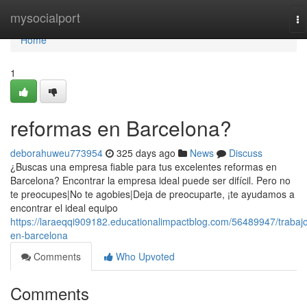
Home
mysocialport
To
na
Home
1
reformas en Barcelona?
deborahuweu773954
325 days ago
News
Discuss
¿Buscas una empresa fiable para tus excelentes reformas en
Barcelona? Encontrar la empresa ideal puede ser difícil. Pero no
te preocupes|No te agobies|Deja de preocuparte, ¡te ayudamos a
encontrar el ideal equipo
https://laraeqqi909182.educationalimpactblog.com/56489947/trabaj
en-barcelona
Comments
Who Upvoted
Comments