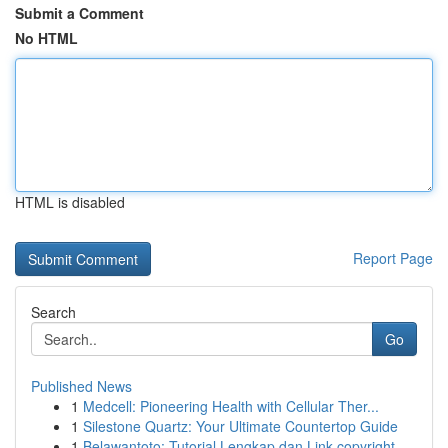
Submit a Comment
No HTML
HTML is disabled
Report Page
Search
Go
Published News
1
Medcell: Pioneering Health with Cellular Ther...
1
Silestone Quartz: Your Ultimate Countertop Guide
1
Belawantoto: Tutorial Lengkap dan Link copyright