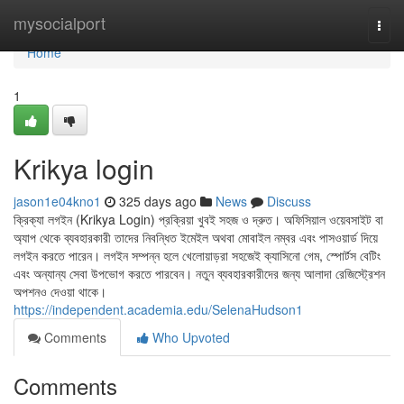
Home
mysocialport
Togg
navi
Home
1
Krikya login
jason1e04kno1
325 days ago
News
Discuss
ক্রিক্যা লগইন (Krikya Login) প্রক্রিয়া খুবই সহজ ও দ্রুত। অফিসিয়াল ওয়েবসাইট বা
অ্যাপ থেকে ব্যবহারকারী তাদের নিবন্ধিত ইমেইল অথবা মোবাইল নম্বর এবং পাসওয়ার্ড দিয়ে
লগইন করতে পারেন। লগইন সম্পন্ন হলে খেলোয়াড়রা সহজেই ক্যাসিনো গেম, স্পোর্টস বেটিং
এবং অন্যান্য সেবা উপভোগ করতে পারবেন। নতুন ব্যবহারকারীদের জন্য আলাদা রেজিস্ট্রেশন
অপশনও দেওয়া থাকে।
https://independent.academia.edu/SelenaHudson1
Comments
Who Upvoted
Comments