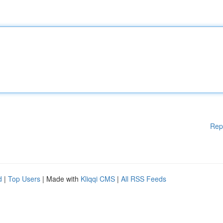
Rep
d
|
Top Users
| Made with
Kliqqi CMS
|
All RSS Feeds