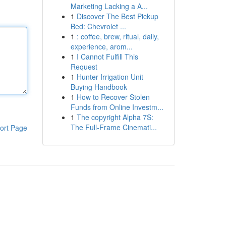
Marketing Lacking a A...
1
Discover The Best Pickup
Bed: Chevrolet ...
1
: coffee, brew, ritual, daily,
experience, arom...
1
I Cannot Fulfill This
Request
1
Hunter Irrigation Unit
Buying Handbook
1
How to Recover Stolen
Funds from Online Investm...
1
The copyright Alpha 7S:
The Full-Frame Cinemati...
ort Page