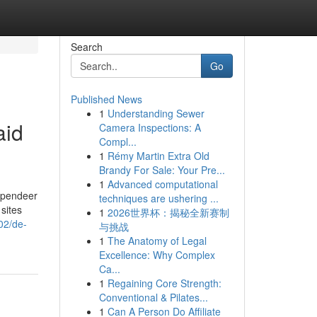
Search
Go
Published News
1
Understanding Sewer
aid
Camera Inspections: A
Compl...
1
Rémy Martin Extra Old
Brandy For Sale: Your Pre...
1
Advanced computational
Spendeer
techniques are ushering ...
sites
1
2026世界杯：揭秘全新赛制
02/de-
与挑战
1
The Anatomy of Legal
Excellence: Why Complex
Ca...
1
Regaining Core Strength:
Conventional & Pilates...
1
Can A Person Do Affiliate