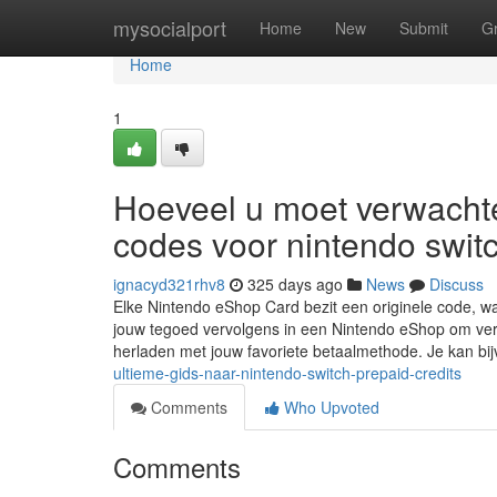
Home
mysocialport
Home
New
Submit
G
Home
1
Hoeveel u moet verwachte
codes voor nintendo swit
ignacyd321rhv8
325 days ago
News
Discuss
Elke Nintendo eShop Card bezit een originele code,
jouw tegoed vervolgens in een Nintendo eShop om versc
herladen met jouw favoriete betaalmethode. Je kan bij
ultieme-gids-naar-nintendo-switch-prepaid-credits
Comments
Who Upvoted
Comments