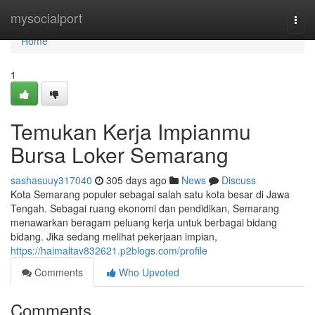
Home
mysocialport
Togg
navi
Home
1
Temukan Kerja Impianmu
Bursa Loker Semarang
sashasuuy317040
305 days ago
News
Discuss
Kota Semarang populer sebagai salah satu kota besar di Jawa
Tengah. Sebagai ruang ekonomi dan pendidikan, Semarang
menawarkan beragam peluang kerja untuk berbagai bidang
bidang. Jika sedang melihat pekerjaan impian,
https://haimaltav832621.p2blogs.com/profile
Comments
Who Upvoted
Comments