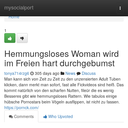
Home
mysocialport
Togg
navi
Home
1
Hemmungsloses Woman wird
im Freien hart durchgebumst
tonya714rzg6
305 days ago
News
Discuss
Man kann sich von Zeit zu Zeit zu den unzensierten Adult Tuben
klicken, dann merkt man sofort, fast alle Fickvideos sind heiß. Das
kommt natürlich von den scharfen Nutten, fileür die es wenig
Besseres gibt wie hemmungsloses Rattern. Wie tabulos einige
hübsche Pornostars beim Vögeln ausflippen, ist nicht zu fassen.
https://pornck.com/
Comments
Who Upvoted