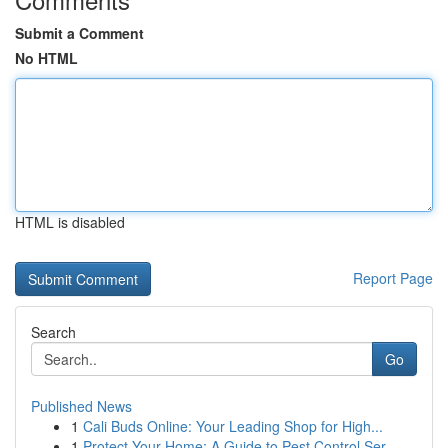
Submit a Comment
No HTML
HTML is disabled
Report Page
Search
Go
Published News
1
Cali Buds Online: Your Leading Shop for High...
1
Protect Your Home: A Guide to Pest Control Ser...