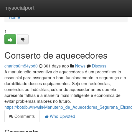
Home
mysocialport
Home
1
Conserto de aquecedores
charles6m54yod0
301 days ago
News
Discuss
A manutenção preventiva de aquecedores é um procedimento
essencial para assegurar o bom funcionamento, a segurança e a
durabilidade desses equipamentos. Seja em residências,
comércios ou indústrias, cuidar do aquecedor antes que ele
apresente falhas é a maneira mais inteligente e econômica de
evitar problemas maiores no futuro.
https://botdb.win/wiki/Manuteno_de_Aquecedores_Segurana_Efic
Comments
Who Upvoted
Comments