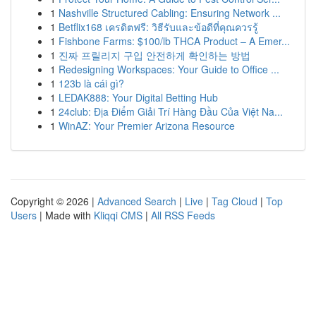
1
Nashville Structured Cabling: Ensuring Network ...
1
Betflix168 เครดิตฟรี: วิธีรับและข้อดีที่คุณควรรู้
1
Fishbone Farms: $100/lb THCA Product – A Emer...
1
진짜 프릴리지 구입 안전하게 확인하는 방법
1
Redesigning Workspaces: Your Guide to Office ...
1
123b là cái gì?
1
LEDAK888: Your Digital Betting Hub
1
24club: Địa Điểm Giải Trí Hàng Đầu Của Việt Na...
1
WinAZ: Your Premier Arizona Resource
Copyright © 2026 |
Advanced Search
|
Live
|
Tag Cloud
|
Top
Users
| Made with
Kliqqi CMS
|
All RSS Feeds