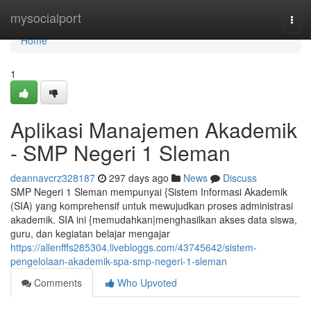
Home
mysocialport
Togg
navi
Home
1
Aplikasi Manajemen Akademik
- SMP Negeri 1 Sleman
deannavcrz328187
297 days ago
News
Discuss
SMP Negeri 1 Sleman mempunyai {Sistem Informasi Akademik
(SIA) yang komprehensif untuk mewujudkan proses administrasi
akademik. SIA ini {memudahkan|menghasilkan akses data siswa,
guru, dan kegiatan belajar mengajar
https://allenfffs285304.livebloggs.com/43745642/sistem-
pengelolaan-akademik-spa-smp-negeri-1-sleman
Comments
Who Upvoted