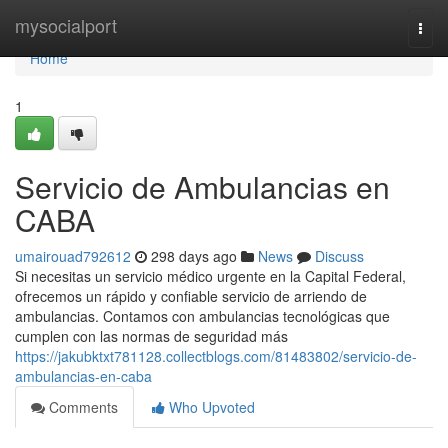
Home
mysocialport
Togg
navi
Home
1
Servicio de Ambulancias en
CABA
umairouad792612
298 days ago
News
Discuss
Si necesitas un servicio médico urgente en la Capital Federal,
ofrecemos un rápido y confiable servicio de arriendo de
ambulancias. Contamos con ambulancias tecnológicas que
cumplen con las normas de seguridad más
https://jakubktxt781128.collectblogs.com/81483802/servicio-de-
ambulancias-en-caba
Comments
Who Upvoted