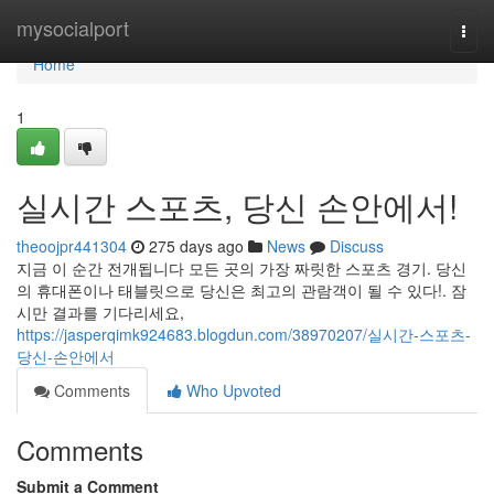
Home
mysocialport
Togg
navi
Home
1
실시간 스포츠, 당신 손안에서!
theoojpr441304
275 days ago
News
Discuss
지금 이 순간 전개됩니다 모든 곳의 가장 짜릿한 스포츠 경기. 당신
의 휴대폰이나 태블릿으로 당신은 최고의 관람객이 될 수 있다!. 잠
시만 결과를 기다리세요,
https://jasperqimk924683.blogdun.com/38970207/실시간-스포츠-
당신-손안에서
Comments
Who Upvoted
Comments
Submit a Comment