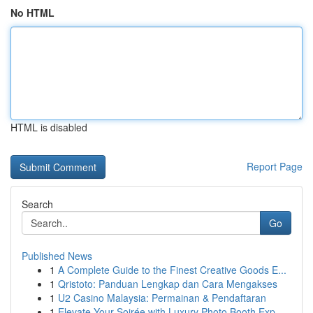
No HTML
HTML is disabled
Report Page
Search
Go
Published News
1
A Complete Guide to the Finest Creative Goods E...
1
Qristoto: Panduan Lengkap dan Cara Mengakses
1
U2 Casino Malaysia: Permainan & Pendaftaran
1
Elevate Your Soirée with Luxury Photo Booth Exp...